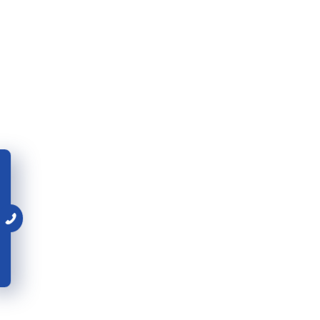
восстановление поврежденных участков от
устранение неисправностей стальных, асб
жилом доме) – один месяц;
смена и восстановление отдельных элемен
восстановление или замена отдельных учас
необходимости;
восстановление отделки стен, потолков, п
помещений, в др. общедомовых вспомога
Примерный прейскурант стоимости услуг, 
жилых домов, за счет средств физических л
№ п/п
Наименова